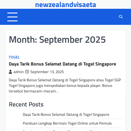
newzealandvisaeta
Skip
to
content
Month:
September 2025
TOGEL
Daya Tarik Bonus Selamat Datang di Togel Singapore
admin
September 13, 2025
Daya Tarik Bonus Selamat Datang di Togel Singapore atau Togel SGP
Togel Singapore juga menyediakan bonus kepada player. Bonus
tersebut bermacam-macam…
Recent Posts
Daya Tarik Bonus Selamat Datang di Togel Singapore
Panduan Lengkap Bermain Togel Online untuk Pemula