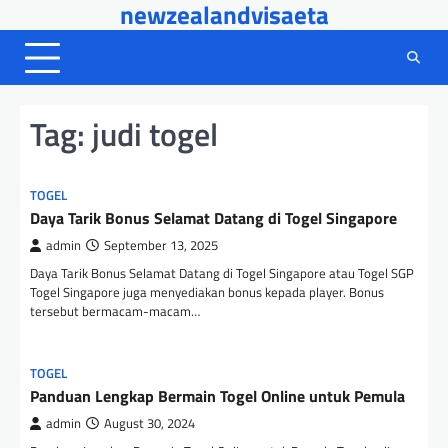
newzealandvisaeta
Skip
to
content
Tag:
judi togel
TOGEL
Daya Tarik Bonus Selamat Datang di Togel Singapore
admin
September 13, 2025
Daya Tarik Bonus Selamat Datang di Togel Singapore atau Togel SGP
Togel Singapore juga menyediakan bonus kepada player. Bonus
tersebut bermacam-macam…
TOGEL
Panduan Lengkap Bermain Togel Online untuk Pemula
admin
August 30, 2024